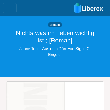
Schule
Nichts was im Leben wichtig
ist ; [Roman]
Janne Teller. Aus dem Dän. von Sigrid C.
Engeler