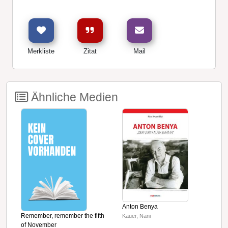
Merkliste
Zitat
Mail
Ähnliche Medien
Anton Benya
A
Remember, remember the fifth
Kauer, Nani
L
of November